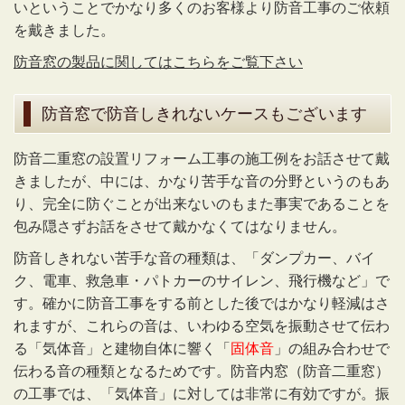
いということでかなり多くのお客様より防音工事のご依頼
を戴きました。
防音窓の製品に関してはこちらをご覧下さい
防音窓で防音しきれないケースもございます
防音
二重窓の設置リフォーム工事の施工例をお話させて戴
きましたが、中には、かなり苦手な音の分野というのもあ
り、完全に防ぐことが出来ないのもまた事実であることを
包み隠さずお話をさせて戴かなくてはなりません。
防音しきれない苦手な音の種類は、「ダンプカー、バイ
ク、電車、救急車・パトカーのサイレン、飛行機など」で
す。確かに防音工事をする前とした後ではかなり軽減はさ
れますが、これらの音は、いわゆる空気を振動させて伝わ
る「気体音」と建物自体に響く「
固体音
」の組み合わせで
伝わる音の種類となるためです。防音内窓（防音二重窓）
の工事では、「気体音」に対しては非常に有効ですが。振