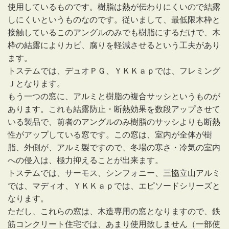
使用しているものです。樹脂は熱が伝わりにくいので結露
しにくいというものなのです。従いまして、最低限木枠と
接触しているこのアングルのみでも樹脂にするだけで、木
枠の結露によりカビ、腐りを軽減させるという工夫があり
ます。
トステムでは、デュオＰＧ、ＹＫＫａｐでは、フレミング
Ｊとなります。
もう一つの窓に、アルミと樹脂の複合サッシというものが
あります。これも結露防止・断熱効果を数段アップさせて
いる製品で、前者のアングルのみ樹脂のサッシよりも断熱
性がアップしている窓です。この窓は、室内が全体が樹
脂、外側が、アルミ製ですので、冬場の寒さ・冷気の室内
への侵入は、極力抑えることが出来ます。
トステムでは、サーモス、シンフォニー、三協立山アルミ
では、マディオ、ＹＫＫａｐでは、エピソードシリーズと
なります。
ただし、これらの窓は、木造専用の窓となりますので、鉄
筋コンクリート住宅では、あまり使用致しません（一部使