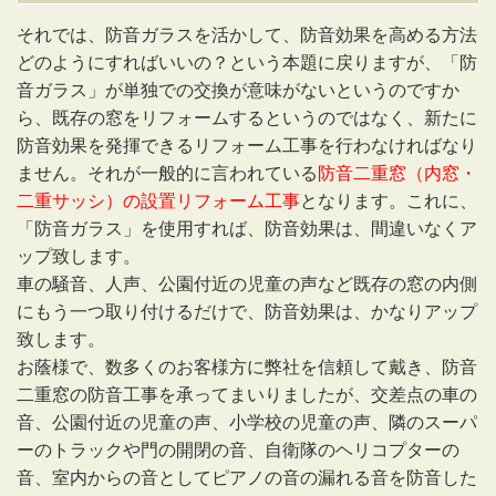
それでは、防音ガラスを活かして、防音効果を高める方法
どのようにすればいいの？という本題に戻りますが、「防
音ガラス」が単独での交換が意味がないというのですか
ら、既存の窓をリフォームするというのではなく、新たに
防音効果を発揮できるリフォーム工事を行わなければなり
ません。それが一般的に言われている
防音二重窓（内窓・
二重サッシ）の設置リフォーム工事
となります。これに、
「防音ガラス」を使用すれば、防音効果は、間違いなくア
ップ致します。
車の騒音、人声、公園付近の児童の声など既存の窓の内側
にもう一つ取り付けるだけで、防音効果は、かなりアップ
致します。
お蔭様で、数多くのお客様方に弊社を信頼して戴き、防音
二重窓の防音工事を承ってまいりましたが、交差点の車の
音、公園付近の児童の声、小学校の児童の声、隣のスーパ
ーのトラックや門の開閉の音、自衛隊のヘリコプターの
音、室内からの音としてピアノの音の漏れる音を防音した