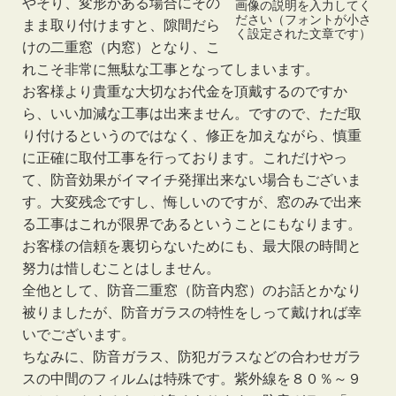
やそり、変形がある場合にその
画像の説明を入力してく
ださい（フォントが小さ
まま取り付けますと、隙間だら
く設定された文章です）
けの二重窓（内窓）となり、こ
れこそ非常に無駄な工事となってしまいます。
お客様より貴重な大切なお代金を頂戴するのですか
ら、いい加減な工事は出来ません。ですので、ただ取
り付けるというのではなく、修正を加えながら、慎重
に正確に取付工事を行っております。これだけやっ
て、防音効果がイマイチ発揮出来ない場合もございま
す。大変残念ですし、悔しいのですが、窓のみで出来
る工事はこれが限界であるということにもなります。
お客様の信頼を裏切らないためにも、最大限の時間と
努力は惜しむことはしません。
全他として、防音二重窓（防音内窓）のお話とかなり
被りましたが、防音ガラスの特性をしって戴ければ幸
いでございます。
ちなみに、防音ガラス、防犯ガラスなどの合わせガラ
スの中間のフィルムは特殊です。紫外線を８０％～９