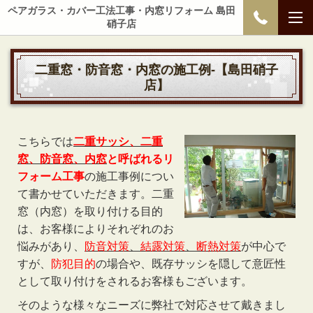
ペアガラス・カバー工法工事・内窓リフォーム 島田
硝子店
二重窓・防音窓・内窓の施工例-【島田硝子
店】
こちらでは
二重サッシ、二重
窓、防音窓、内窓
と呼ばれるリ
フォーム工事
の施工事例につい
て書かせていただきます。二重
窓（内窓）を取り付ける目的
は、お客様によりそれぞれのお
悩みがあり、
防音対策
、
結露対策
、
断熱対策
が中心で
すが、
防犯目的
の場合や、既存サッシを隠して意匠性
として取り付けをされるお客様もございます。
そのような様々なニーズに弊社で対応させて戴きまし