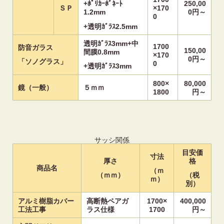
250,00
+ﾎﾟﾘｶｰﾎﾞﾈｰﾄ
ＳＰ
×170
0円～
1.2mm
0
+透明ｶﾞﾗｽ2.5mm
透明ｶﾞﾗｽ3mm+中
1700
防音ガラス
150,00
間膜0.8mm
×170
0円～
「ソノグラス」
0
+透明ｶﾞﾗｽ3mm
800×
80,000
鏡（一般）
５ｍｍ
1800
円～
サッシ関係
目安価
寸法
厚さ
格
商品名
（ｍ
（ｍｍ）
（税
ｍ）
別）
アルミ樹脂カバー
高断熱ペアガ
1700×
400,000
工法工事
ラス仕様
1700
円～