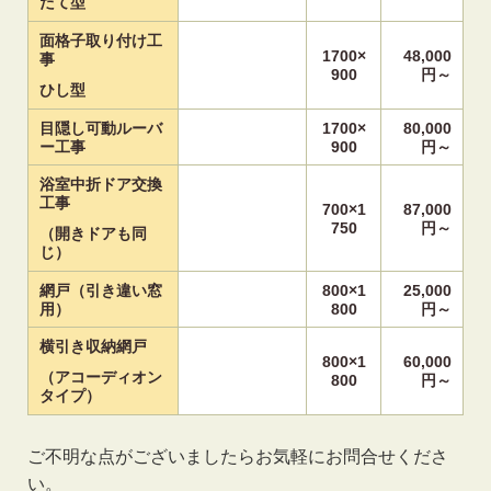
たて型
面格子取り付け工
1700×
48,000
事
900
円～
ひし型
目隠し可動ルーバ
1700×
80,000
ー工事
900
円～
浴室中折ドア交換
工事
700×1
87,000
750
円～
（開きドアも同
じ）
網戸（引き違い窓
800×1
25,000
用）
800
円～
横引き収納網戸
800×1
60,000
（アコーディオン
800
円～
タイプ）
ご不明な点がございましたらお気軽にお問合せくださ
い。