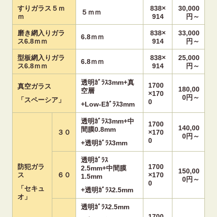
すりガラス５ｍ
838×
30,000
５ｍｍ
ｍ
914
円～
磨き網入りガラ
838×
33,000
6.8ｍｍ
ス6.8ｍｍ
914
円～
型板網入りガラ
838×
25,000
6.8ｍｍ
ス6.8ｍｍ
914
円～
透明ｶﾞﾗｽ3mm+真
1700
真空ガラス
180,0
0
空層
×170
0円～
「スペーシア」
0
+Low-Eｶﾞﾗｽ3mm
透明ｶﾞﾗｽ3mm+中
1700
140,00
間膜0.8mm
３０
×170
0円～
0
+透明ｶﾞﾗｽ3mm
透明ｶﾞﾗｽ
防犯ガラ
1700
2.5mm+中間膜
150,00
ス
６０
×170
1.5mm
0円～
0
「セキュ
+透明ｶﾞﾗｽ2.5mm
オ」
透明ｶﾞﾗｽ2.5mm
1700